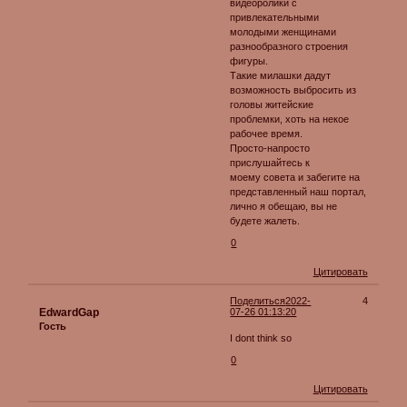
видеоролики с
привлекательными
молодыми женщинами
разнообразного строения
фигуры.
Такие милашки дадут
возможность выбросить из
головы житейские
проблемки, хоть на некое
рабочее время.
Просто-напросто
прислушайтесь к
моему совета и забегите на
представленный наш портал,
лично я обещаю, вы не
будете жалеть.
0
Цитировать
Поделиться
2022-
4
EdwardGap
07-26 01:13:20
Гость
I dont think so
0
Цитировать