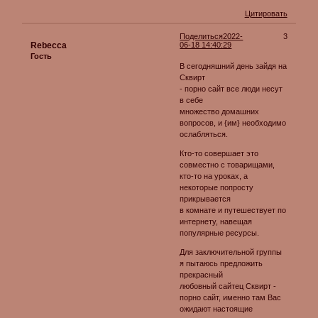
Цитировать
Поделиться
2022-
3
Rebecca
06-18 14:40:29
Гость
В сегодняшний день зайдя на
Сквирт
- порно сайт все люди несут
в себе
множество домашних
вопросов, и {им} необходимо
ослабляться.
Кто-то совершает это
совместно с товарищами,
кто-то на уроках, а
некоторые попросту
прикрывается
в комнате и путешествует по
интернету, навещая
популярные ресурсы.
Для заключительной группы
я пытаюсь предложить
прекрасный
любовный сайтец Сквирт -
порно сайт, именно там Вас
ожидают настоящие