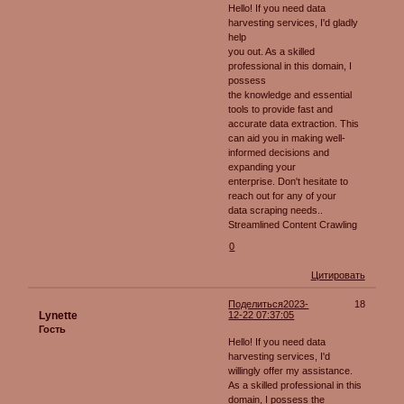
Hello! If you need data
harvesting services, I'd gladly
help
you out. As a skilled
professional in this domain, I
possess
the knowledge and essential
tools to provide fast and
accurate data extraction. This
can aid you in making well-
informed decisions and
expanding your
enterprise. Don't hesitate to
reach out for any of your
data scraping needs..
Streamlined Content Crawling
0
Цитировать
Поделиться
2023-
18
Lynette
12-22 07:37:05
Гость
Hello! If you need data
harvesting services, I'd
willingly offer my assistance.
As a skilled professional in this
domain, I possess the