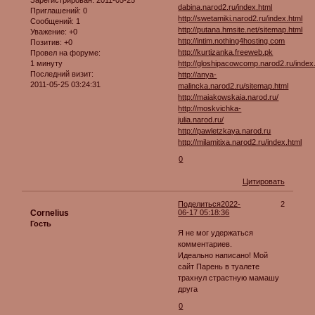
dabina.narod2.ru/index.html
Приглашений:
0
http://swetamiki.narod2.ru/index.html
Сообщений:
1
http://putana.hmsite.net/sitemap.html
Уважение:
+0
http://intim.nothing4hosting.com
Позитив:
+0
http://kurtizanka.freeweb.pk
Провел на форуме:
1 минуту
http://gloshipacowcomp.narod2.ru/index
Последний визит:
http://anya-
2011-05-25 03:24:31
malincka.narod2.ru/sitemap.html
http://maiakowskaia.narod.ru/
http://moskvichka-
julia.narod.ru/
http://pawletzkaya.narod.ru
http://milamitixa.narod2.ru/index.html
0
Цитировать
Поделиться
2022-
2
Cornelius
06-17 05:18:36
Гость
Я не мог удержаться
комментариев.
Идеально написано! Мой
сайт Парень в туалете
трахнул страстную мамашу
друга
0