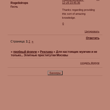
RogelioIrops
12-29 23:45:36
Гость
Thanks regarding providing
this sort of amazing
knowledge.
0
Цитировать
Ответить
Страница:
1
2
»
»
пробный форум
»
Реклама
»
Для настоящих мужчин и не
только... Элитные проститутки Москвы
создать форум