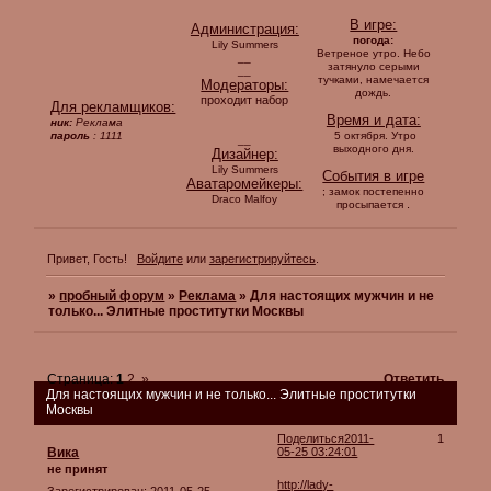
В игре:
Администрация:
погода:
Lily Summers
Ветреное утро. Небо
__
затянуло серыми
__
тучками, намечается
Модераторы:
дождь.
проходит набор
Для рекламщиков:
Время и дата:
ник:
Реклама
пароль
: 1111
5 октября. Утро
__
выходного дня.
Дизайнер:
Lily Summers
События в игре
Аватаромейкеры:
; замок постепенно
Draco Malfoy
.
просыпается
Привет, Гость!
Войдите
или
зарегистрируйтесь
.
»
пробный форум
»
Реклама
»
Для настоящих мужчин и не
только... Элитные проститутки Москвы
Страница:
1
2
»
Ответить
Для настоящих мужчин и не только... Элитные проститутки
Москвы
Поделиться
2011-
1
Вика
05-25 03:24:01
не принят
http://lady-
Зарегистрирован
: 2011-05-25