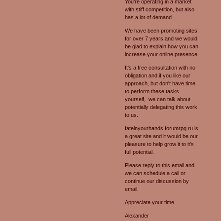
You're operating in a market
with stiff competition, but also
has a lot of demand.
We have been promoting sites
for over 7 years and we would
be glad to explain how you can
increase your online presence.
It's a free consultation with no
obligation and if you like our
approach, but don't have time
to perform these tasks
yourself, we can talk about
potentially delegating this work
to us.
fateinyourhands.forumrpg.ru is
a great site and it would be our
pleasure to help grow it to it's
full potential.
Please reply to this email and
we can schedule a call or
continue our discussion by
email.
Appreciate your time
Alexander