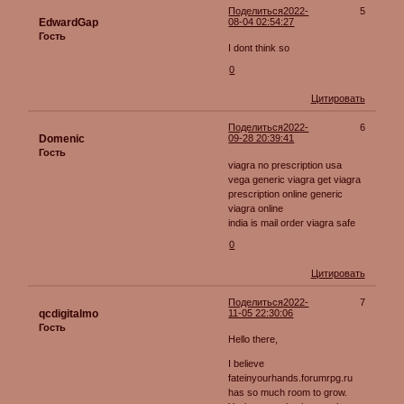
Поделиться
2022-
5
EdwardGap
08-04 02:54:27
Гость
I dont think so
0
Цитировать
Поделиться
2022-
6
Domenic
09-28 20:39:41
Гость
viagra no prescription usa
vega generic viagra get viagra
prescription online generic
viagra online
india is mail order viagra safe
0
Цитировать
Поделиться
2022-
7
qcdigitalmo
11-05 22:30:06
Гость
Hello there,
I believe
fateinyourhands.forumrpg.ru
has so much room to grow.