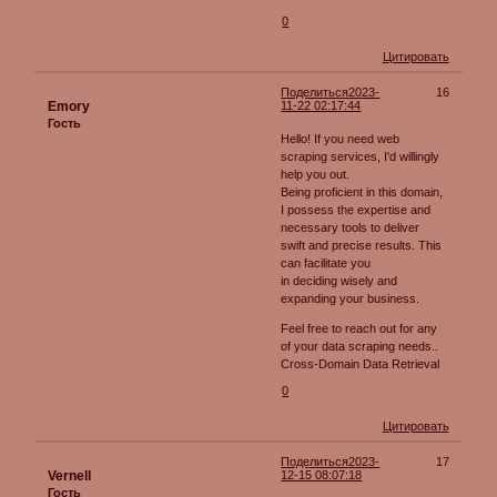
0
Цитировать
Поделиться
2023-
16
Emory
11-22 02:17:44
Гость
Hello! If you need web
scraping services, I'd willingly
help you out.
Being proficient in this domain,
I possess the expertise and
necessary tools to deliver
swift and precise results. This
can facilitate you
in deciding wisely and
expanding your business.
Feel free to reach out for any
of your data scraping needs..
Cross-Domain Data Retrieval
0
Цитировать
Поделиться
2023-
17
Vernell
12-15 08:07:18
Гость