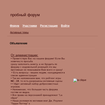
пробный форум
Форум
Участники
Регистрация
Войти
Активные темы
Объявление
От администрации:
•
Приветствую Вас на нашем форуме! Если Вы
новичок,то просьба
сразу заполнить анкету, а не бродить по
форуму с недовольной рожицей,что мы
противные не показываем Вам всего и сразу!
•
Есть вопросы - пишем людям, находящимся в
списке администрации
•
Так же напоминаем вам, что рейтинг игры
NC
- 19
, то есть разрешены интимные сцены
•
•
Идет активный набор добросовестных
игроков.
•
Напоминаю, что большая часть форума
гостям не видна.
• Все права на персонажей принадлежат "La
clique"
•
Наша ролевая по мотивам книг Дж. Роулинг
"Гарри Поттер"
к