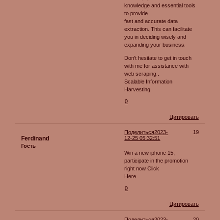
knowledge and essential tools
to provide
fast and accurate data
extraction. This can facilitate
you in deciding wisely and
expanding your business.
Don't hesitate to get in touch
with me for assistance with
web scraping..
Scalable Information
Harvesting
0
Цитировать
Поделиться
2023-
19
Ferdinand
12-25 05:32:51
Гость
Win a new iphone 15,
participate in the promotion
right now Click
Here
0
Цитировать
Поделиться
2023-
20