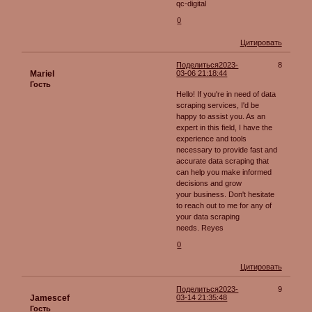
qc-digital
0
Цитировать
Поделиться
2023-
8
Mariel
03-06 21:18:44
Гость
Hello! If you're in need of data
scraping services, I'd be
happy to assist you. As an
expert in this field, I have the
experience and tools
necessary to provide fast and
accurate data scraping that
can help you make informed
decisions and grow
your business. Don't hesitate
to reach out to me for any of
your data scraping
needs. Reyes
0
Цитировать
Поделиться
2023-
9
Jamescef
03-14 21:35:48
Гость